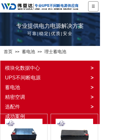
专业提供电力电源解决方案
可靠|稳定|优质|安全
首页
蓄电池
理士蓄电池
>>
>>
模块化数据中心
>
UPS不间断电源
>
蓄电池
>
精密空调
>
选配件
>
成功案例